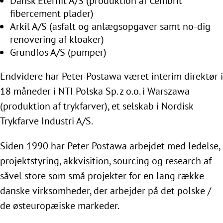
Dansk Eternit A/S (produktion af Cembrit
fibercement plader)
Arkil A/S (asfalt og anlægsopgaver samt no-dig
renovering af kloaker)
Grundfos A/S (pumper)
Endvidere har Peter Postawa været interim direktør i
18 måneder i NTI Polska Sp. z o.o. i Warszawa
(produktion af trykfarver), et selskab i Nordisk
Trykfarve Industri A/S.
Siden 1990 har Peter Postawa arbejdet med ledelse,
projektstyring, akkvisition, sourcing og research af
såvel store som små projekter for en lang række
danske virksomheder, der arbejder på det polske /
de østeuropæiske markeder.