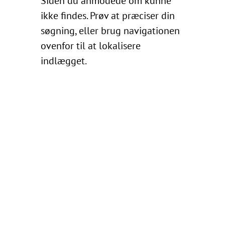
Siden du anmodede om kunne
ikke findes. Prøv at præciser din
søgning, eller brug navigationen
ovenfor til at lokalisere
indlægget.
Financial
Resources,
Calculators,
More